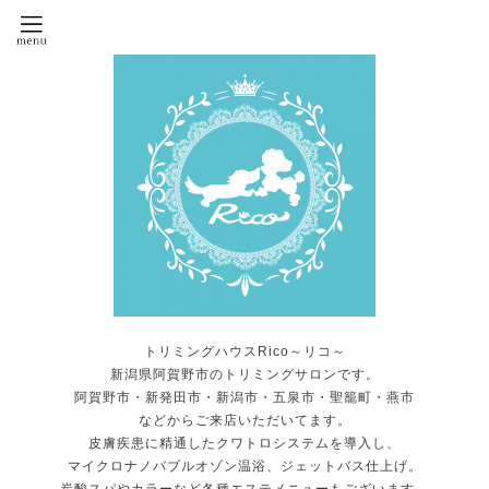
トリミングハウスRico～リコ～
新潟県阿賀野市のトリミングサロンです。
阿賀野市・新発田市・新潟市・五泉市・聖籠町・燕市
などからご来店いただいてます。
皮膚疾患に精通したクワトロシステムを導入し、
マイクロナノバブルオゾン温浴、ジェットバス仕上げ。