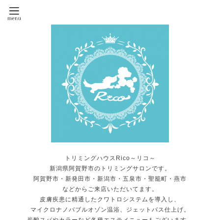
トリミングハウスRico～リコ～
新潟県阿賀野市のトリミングサロンです。
阿賀野市・新発田市・新潟市・五泉市・聖籠町・燕市
などからご来店いただいてます。
皮膚疾患に精通したクワトロシステムを導入し、
マイクロナノバブルオゾン温浴、ジェットバス仕上げ。