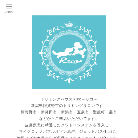
トリミングハウスRico～リコ～
新潟県阿賀野市のトリミングサロンです。
阿賀野市・新発田市・新潟市・五泉市・聖籠町・燕市
などからご来店いただいてます。
皮膚疾患に精通したクワトロシステムを導入し、
マイクロナノバブルオゾン温浴、ジェットバス仕上げ。