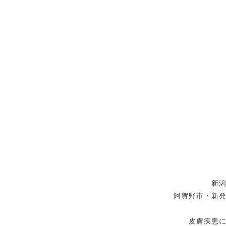
新
阿賀野市・新
皮膚疾患