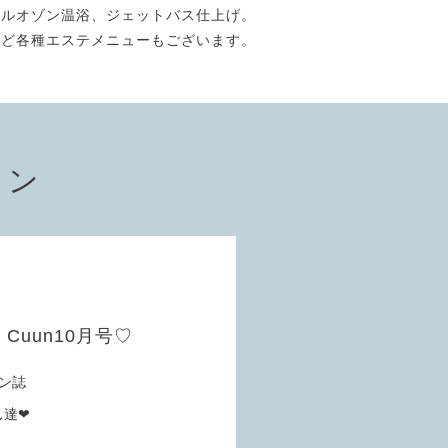
ブルオゾン温浴、ジェットバス仕上げ。
など各種エステメニューもございます。
ョン
uun10月号♡
ン誌
ん達❤