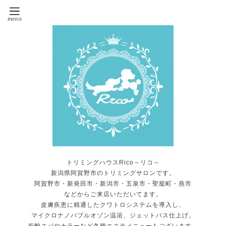
トリミングハウスRico～リコ～
新潟県阿賀野市のトリミングサロンです。
阿賀野市・新発田市・新潟市・五泉市・聖籠町・燕市
などからご来店いただいてます。
皮膚疾患に精通したクワトロシステムを導入し、
マイクロナノバブルオゾン温浴、ジェットバス仕上げ。