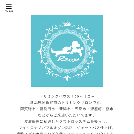
トリミングハウスRico～リコ～
新潟県阿賀野市のトリミングサロンです。
阿賀野市・新発田市・新潟市・五泉市・聖籠町・燕市
などからご来店いただいてます。
皮膚疾患に精通したクワトロシステムを導入し、
マイクロナノバブルオゾン温浴、ジェットバス仕上げ。