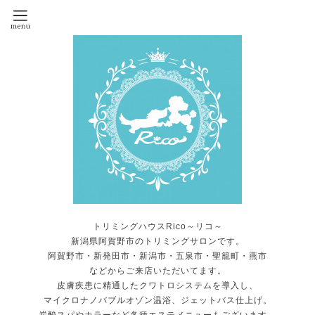
トリミングハウスRico～リコ～
新潟県阿賀野市のトリミングサロンです。
阿賀野市・新発田市・新潟市・五泉市・聖籠町・燕市
などからご来店いただいてます。
皮膚疾患に精通したクワトロシステムを導入し、
マイクロナノバブルオゾン温浴、ジェットバス仕上げ。